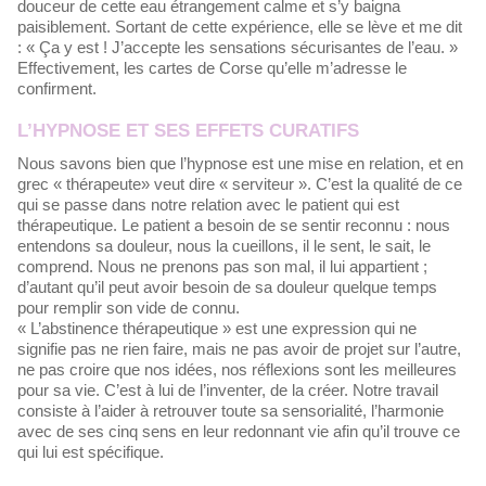
douceur de cette eau étrangement calme et s’y baigna
paisiblement. Sortant de cette expérience, elle se lève et me dit
: « Ça y est ! J’accepte les sensations sécurisantes de l’eau. »
Effectivement, les cartes de Corse qu’elle m’adresse le
confirment.
L’HYPNOSE ET SES EFFETS CURATIFS
Nous savons bien que l’hypnose est une mise en relation, et en
grec « thérapeute» veut dire « serviteur ». C’est la qualité de ce
qui se passe dans notre relation avec le patient qui est
thérapeutique. Le patient a besoin de se sentir reconnu : nous
entendons sa douleur, nous la cueillons, il le sent, le sait, le
comprend. Nous ne prenons pas son mal, il lui appartient ;
d’autant qu’il peut avoir besoin de sa douleur quelque temps
pour remplir son vide de connu.
« L’abstinence thérapeutique » est une expression qui ne
signifie pas ne rien faire, mais ne pas avoir de projet sur l’autre,
ne pas croire que nos idées, nos réflexions sont les meilleures
pour sa vie. C’est à lui de l’inventer, de la créer. Notre travail
consiste à l’aider à retrouver toute sa sensorialité, l’harmonie
avec de ses cinq sens en leur redonnant vie afin qu’il trouve ce
qui lui est spécifique.