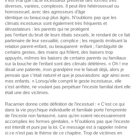
Il est vrai que l’acte incestueux présente des formes très
diverses, variées, complexes. Il peut être hétérosexuel ou
homosexuel, avec des agresseurs d’âge
identique ou beaucoup plus âgés. N’oublions pas que les
climats incestueux sont également très fréquents et
dévastateurs : les parents qui ne protègent
pas l’enfant du bruit de leurs ébats sexuels, le rendant de ce fait
partenaire de leur sexualité, complice ; les regards érotisant la
relation parent-enfant, ou beauparent- enfant ; l’ambiguïté de
certains gestes, des mains qui frôlent, des baisers trop
appuyés, mêmes les baisers de certains parents ou familiaux
sur la bouche de l’enfant sont des climats délétères. « Oh ! me
disait une patiente, mon grandpère me le faisait déjà, alors je
pensais que c’était naturel et que je pouvaisdonc agir ainsi avec
mes enfants. » Lorsqu’elle comprit le geste incestueux, elle
s’est arrêtée, ne voulant pas perpétuer l’inceste familial dont elle
était une des victimes.
Racamier donne cette définition de l’incestuel : « C’est ce qui
dans la vie psychique individuelle et familiale porte l’empreinte
de l’inceste non fantasmé, sans qu’en soient nécessairement
accomplies les formes génitales. » N’oublions pas que l’inceste
est interdit et puni par la loi. Ce message est à rappeler même
si ce n’est pas le thème de ce chapitre. Trop de victimes en