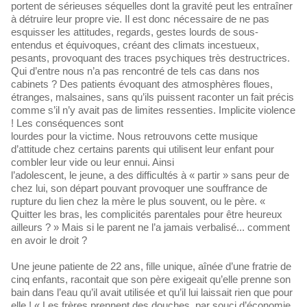
portent de sérieuses séquelles dont la gravité peut les entraîner
à détruire leur propre vie. Il est donc nécessaire de ne pas
esquisser les attitudes, regards, gestes lourds de sous-
entendus et équivoques, créant des climats incestueux,
pesants, provoquant des traces psychiques très destructrices.
Qui d’entre nous n’a pas rencontré de tels cas dans nos
cabinets ? Des patients évoquant des atmosphères floues,
étranges, malsaines, sans qu’ils puissent raconter un fait précis
comme s’il n’y avait pas de limites ressenties. Implicite violence
! Les conséquences sont
lourdes pour la victime. Nous retrouvons cette musique
d’attitude chez certains parents qui utilisent leur enfant pour
combler leur vide ou leur ennui. Ainsi
l’adolescent, le jeune, a des difficultés à « partir » sans peur de
chez lui, son départ pouvant provoquer une souffrance de
rupture du lien chez la mère le plus souvent, ou le père. «
Quitter les bras, les complicités parentales pour être heureux
ailleurs ? » Mais si le parent ne l’a jamais verbalisé... comment
en avoir le droit ?
Une jeune patiente de 22 ans, fille unique, aînée d’une fratrie de
cinq enfants, racontait que son père exigeait qu’elle prenne son
bain dans l’eau qu’il avait utilisée et qu’il lui laissait rien que pour
elle ! « Les frères prennent des douches, par souci d’économie