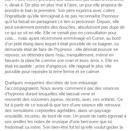
», disait-il. De plus en plus mal à l’aise, un jour elle proposa de
prendre le bain la première. Son père exprima avec colère
l’ingratitude qu’elle témoignait à ne pas reconnaître l’honneur
qu’il lui faisait en partageant ce lien si personnel. Depuis, elle
peut seulement prendre des douches, absolument pas dupe de
ce qui se vit en elle. Elle ne venait pas en consultation pour
cela… mais ayant récemment emménagé en Corse, au bord
d’un petit étang dans lequel il était possible de se baigner, sa
demande était de faire de l’hypnose : elle désirait pouvoir se
reposer, se détendre dans l’eau, tranquillement, même en
faisant« la planche comme son mari et leurs amis ». Elle en
était incapable : prise d’angoisse, elle nageait le plus vite
possible pour rejoindre la terre ferme et se calmer.
Quelques moqueries discrètes de son entourage
l’accompagnaient. Nous avons commencé par des séances
d’hypnose durant lesquelles elle laissait venir et
ressentir des souvenirs joyeux, récents, avec ses enfants. Ce
fut à partir de ce travail-là que lors d’une séance elle retrouva
des sensations corporelles agréables, dans un paysage
ensoleillé, inconnu, de bord de mer. Un poste de radio égrenait à
ses oreilles les notes de musique d’une berceuse que lui
fredonnait sa mère. Son bien-être fut tel qu’elle voulut goûter la