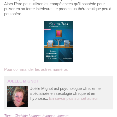
Alors l’être peut utiliser les compétences qu’il possède pour
puiser en sa force intérieure. Le processus thérapeutique peu à
peu opère.
Pour commander les autres numéros
JOËLLE MIGNOT
Joëlle Mignot est psychologue clinicienne
spécialisée en sexologie clinique et en
hypnose...
En savoir plus sur cet auteur
Tags
:
Clothilde Lalanne
,
hypnose
,
inceste