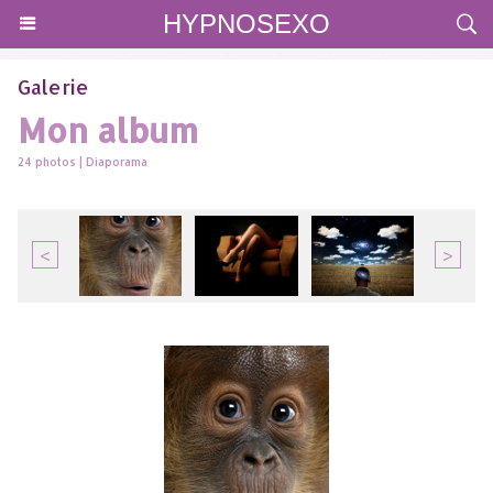
HYPNOSEXO
Galerie
Mon album
24 photos
|
Diaporama
<
>